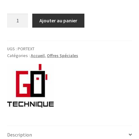
quantité
Ajouter au panier
de
TRANSPORT:
SUPPLEMENT
PAR
UGS :
PORTEXT
Catégories :
Accueil
,
Offres Spéciales
KG
Description