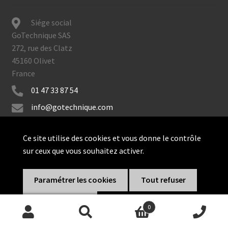
Siége social
GoTechnique SAS
272, rue des Clatz
45160 Olivet
France
01 47 33 87 54
info@gotechnique.com
Ce site utilise des cookies et vous donne le contrôle
sur ceux que vous souhaitez activer.
© GoTechnique 2026
Paramétrer les cookies
Tout refuser
Tout accepter
0
Recherche
Recherche