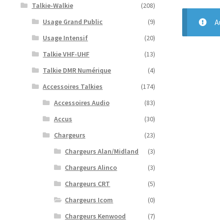
Talkie-Walkie
(208)
A
Usage Grand Public
(9)
Usage Intensif
(20)
Talkie VHF-UHF
(13)
Talkie DMR Numérique
(4)
Accessoires Talkies
(174)
Accessoires Audio
(83)
Accus
(30)
Chargeurs
(23)
Chargeurs Alan/Midland
(3)
Chargeurs Alinco
(3)
Chargeurs CRT
(5)
Chargeurs Icom
(0)
Chargeurs Kenwood
(7)