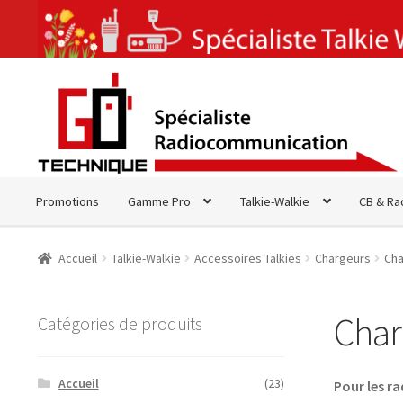
Aller
Aller
à
au
la
contenu
navigation
Promotions
Gamme Pro
Talkie-Walkie
CB & Ra
Accueil
Talkie-Walkie
Accessoires Talkies
Chargeurs
Cha
Char
Catégories de produits
Accueil
(23)
Pour les r