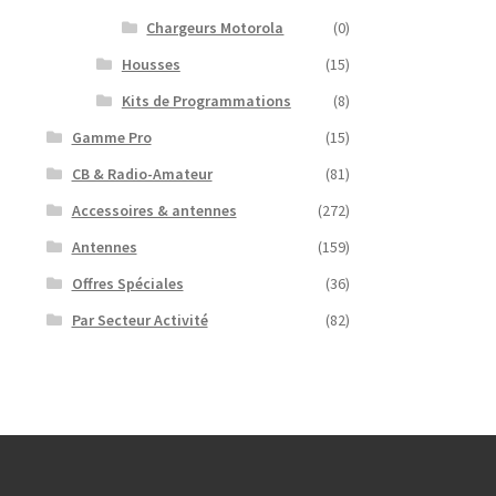
Chargeurs Motorola
(0)
Housses
(15)
Kits de Programmations
(8)
Gamme Pro
(15)
CB & Radio-Amateur
(81)
Accessoires & antennes
(272)
Antennes
(159)
Offres Spéciales
(36)
Par Secteur Activité
(82)