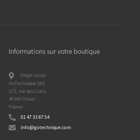
Informations sur votre boutique
Siége social
GoTechnique SAS
272, rue des Clatz
45160 Olivet
France
01 47 33 87 54
info@gotechnique.com