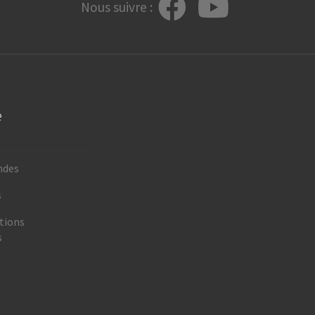
Nous suivre :
e
ndes
s
tions
s