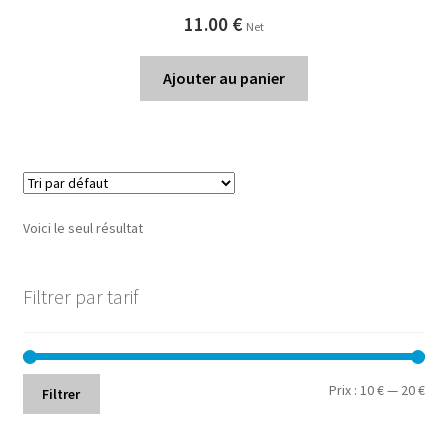
11.00
€
Net
Ajouter au panier
Voici le seul résultat
Filtrer par tarif
Prix
Prix
Prix :
10 €
—
20 €
Filtrer
min
ma