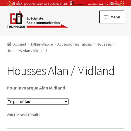
Aller
Aller
Menu
à
au
la
contenu
Promotions
navigation
Accueil
Talkie-Walkie
Accessoires Talkies
Housses
Ouvrir
Gamme Pro
Housses Alan / Midland
le
Ouvrir
menu
Talkie-Walkie
Housses Alan / Midland
le
enfant
Ouvrir
menu
CB & Radio-Amateur
le
enfant
Pour la marque Alan Midland
Ouvrir
menu
Accessoires & Antennes
le
enfant
Ouvrir
menu
Par Secteur Activité
le
enfant
Voici le seul résultat
menu
enfant