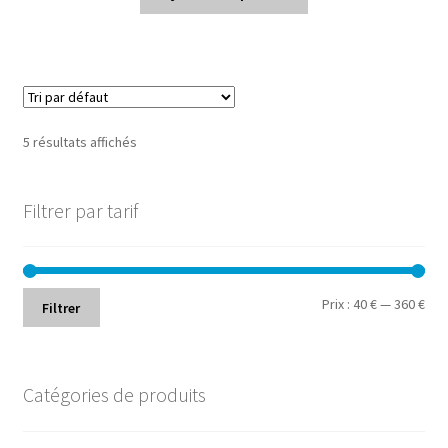
5 résultats affichés
Filtrer par tarif
Prix
Prix
Prix :
40 €
—
360 €
Filtrer
min
ma
Catégories de produits