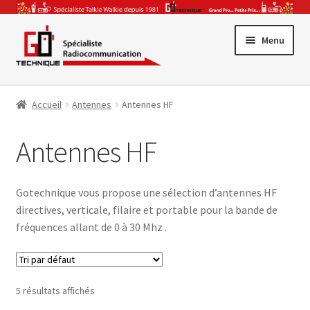
Aller
Aller
Menu
à
au
la
contenu
Promotions
navigation
Accueil
Antennes
Antennes HF
Ouvrir
Gamme Pro
le
Antennes HF
Ouvrir
menu
Talkie-Walkie
le
enfant
Ouvrir
menu
CB & Radio-Amateur
Gotechnique vous propose une sélection d’antennes HF
le
enfant
directives, verticale, filaire et portable pour la bande de
Ouvrir
menu
Accessoires & Antennes
fréquences allant de 0 à 30 Mhz .
le
enfant
Ouvrir
menu
Par Secteur Activité
le
enfant
menu
5 résultats affichés
enfant