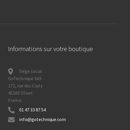
Informations sur votre boutique
Siége social
GoTechnique SAS
272, rue des Clatz
45160 Olivet
France
01 47 33 87 54
info@gotechnique.com