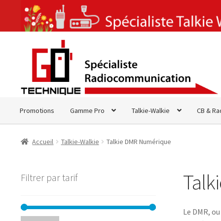
Aller
Aller
à
au
la
contenu
navigation
Promotions
Gamme Pro
Talkie-Walkie
CB & Ra
Accueil
Talkie-Walkie
Talkie DMR Numérique
Talk
Filtrer par tarif
Le DMR, ou 