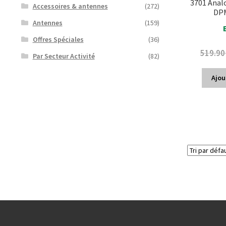
3701 Anal
Accessoires & antennes
(272)
DP
Antennes
(159)
Offres Spéciales
(36)
519.9
Par Secteur Activité
(82)
Ajou