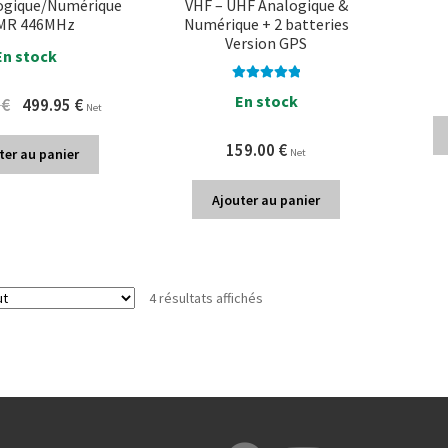
ogique/Numérique
VHF – UHF Analogique &
MR 446MHz
Numérique + 2 batteries
Version GPS
En stock
Note
5.00
sur
En stock
Original
Current
0
€
499.95
€
Net
5
price
price
was:
is:
159.00
€
ter au panier
Net
519.90 €.
499.95 €.
Ajouter au panier
4 résultats affichés