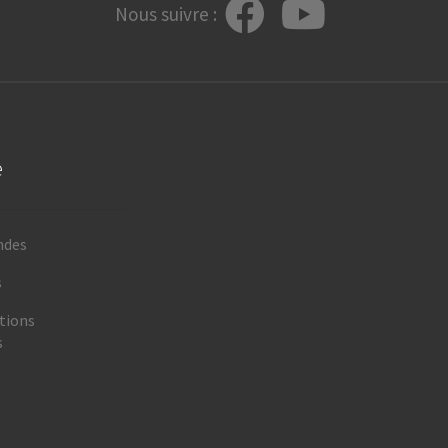
Nous suivre :
e
ndes
s
tions
s