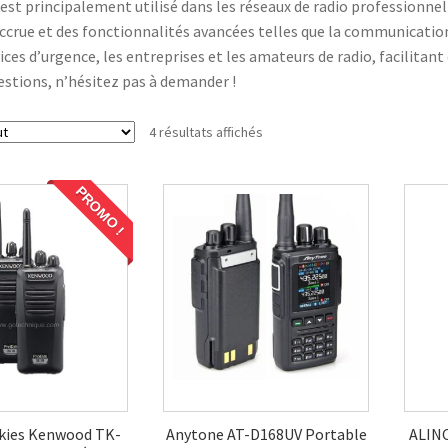
 est principalement utilisé dans les réseaux de radio professionnell
ccrue et des fonctionnalités avancées telles que la communicati
vices d’urgence, les entreprises et les amateurs de radio, facilitan
estions, n’hésitez pas à demander !
4 résultats affichés
PROMO !
PROMO !
lkies Kenwood TK-
Anytone AT-D168UV Portable
ALIN