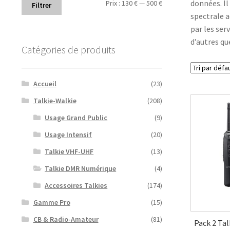
Prix
Prix
données. Il
Prix :
130 €
—
500 €
Filtrer
spectrale a
min
max
par les ser
d’autres qu
Catégories de produits
Accueil
(23)
Talkie-Walkie
(208)
Usage Grand Public
(9)
Usage Intensif
(20)
Talkie VHF-UHF
(13)
Talkie DMR Numérique
(4)
Accessoires Talkies
(174)
Gamme Pro
(15)
CB & Radio-Amateur
(81)
Pack 2 Ta