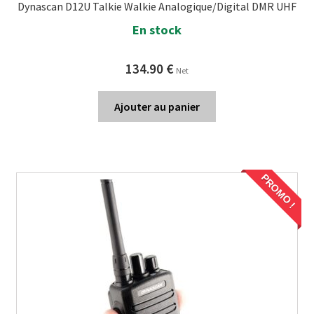
Dynascan D12U Talkie Walkie Analogique/Digital DMR UHF
En stock
134.90
€
Net
Ajouter au panier
PROMO !
PROMO !