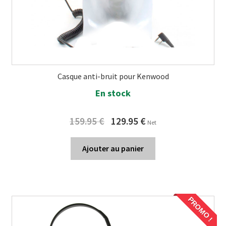
Casque anti-bruit pour Kenwood
En stock
Original
Current
159.95
€
129.95
€
Net
price
price
was:
is:
Ajouter au panier
159.95 €.
129.95 €.
PROMO !
PROMO !