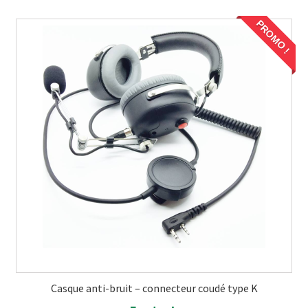
PROMO !
PROMO !
Casque anti-bruit – connecteur coudé type K