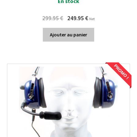
En stock
Original
Current
299.95
€
249.95
€
Net
price
price
was:
is:
Ajouter au panier
299.95 €.
249.95 €.
PROMO !
PROMO !