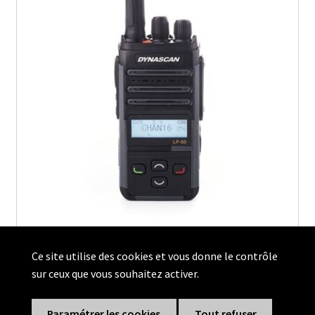
Ce site utilise des cookies et vous donne le contrôle
Dynascan LP-50 Talkie-walkie professionnel PMR 446MHz
sur ceux que vous souhaitez activer.
En stock
Paramétrer les cookies
Tout refuser