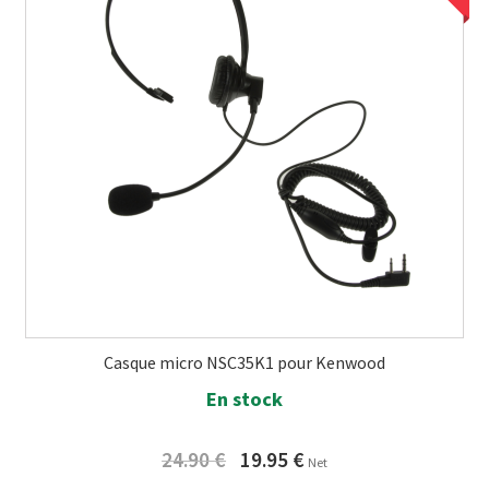
Casque micro NSC35K1 pour Kenwood
En stock
Original
Current
24.90
€
19.95
€
Net
price
price