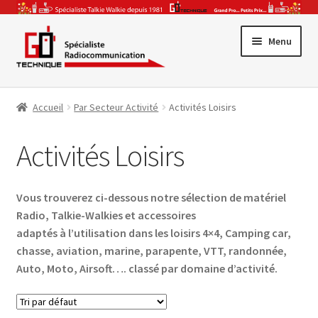
Aller
Aller
Menu
à
au
la
contenu
Promotions
navigation
Accueil
Par Secteur Activité
Activités Loisirs
Ouvrir
Gamme Pro
le
Activités Loisirs
Ouvrir
menu
Talkie-Walkie
le
enfant
Ouvrir
menu
CB & Radio-Amateur
Vous trouverez ci-dessous notre sélection de matériel
le
enfant
Radio, Talkie-Walkies et accessoires
Ouvrir
menu
Accessoires & Antennes
adaptés à l’utilisation dans les loisirs 4×4, Camping car,
le
enfant
chasse, aviation, marine, parapente, VTT, randonnée,
Ouvrir
menu
Par Secteur Activité
Auto, Moto, Airsoft…. classé par domaine d’activité.
le
enfant
menu
enfant