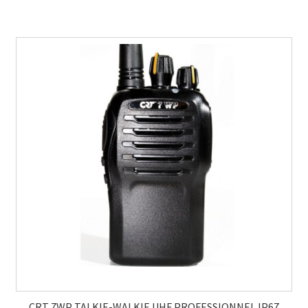
CRT 7WP TALKIE-WALKIE UHF PROFESSIONNEL IP67