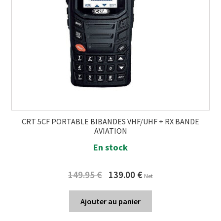
CRT 5CF PORTABLE BIBANDES VHF/UHF + RX BANDE
AVIATION
En stock
Original
Current
149.95
€
139.00
€
Net
price
price
was:
is:
Ajouter au panier
149.95 €.
139.00 €.