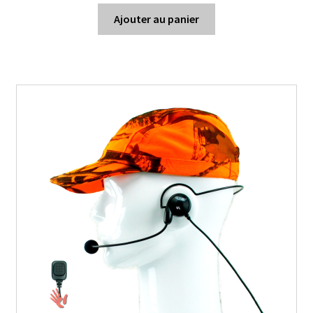
was:
is:
Ajouter au panier
24.90 €.
19.95 €.