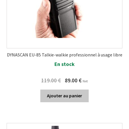
DYNASCAN EU-85 Talkie-walkie professionnel à usage libre
En stock
Original
Current
119.00
€
89.00
€
Net
price
price
was:
is:
Ajouter au panier
119.00 €.
89.00 €.