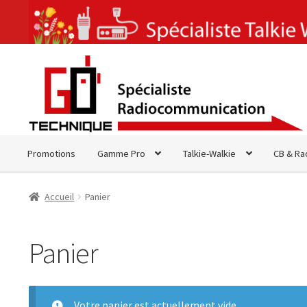
Aller
Aller
à
au
la
contenu
navigation
Promotions
Gamme Pro
Talkie-Walkie
CB & Ra
Accueil
Panier
Panier
Votre panier est actuellement vide.