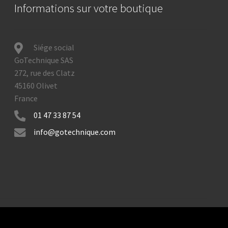
Informations sur votre boutique
Siége social
GoTechnique SAS
272, rue des Clatz
45160 Olivet
France
01 47 33 87 54
info@gotechnique.com