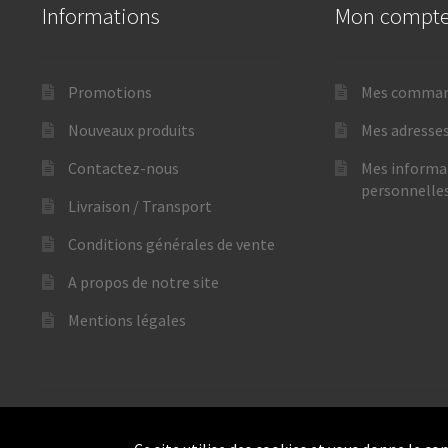
Informations
Mon compt
Promotions
Mes comma
Nouveaux produits
Mes adresse
Contactez-nous
Mes informa
personnelle
Livraison / Transport
Conditions générales de vente
A propos de notre site
Mentions légales
© GoTechnique 2026