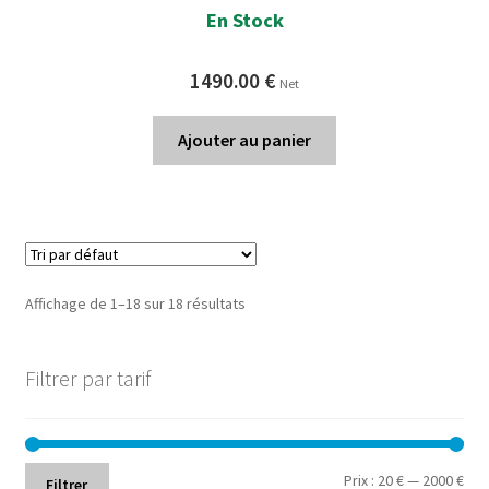
En Stock
1490.00
€
Net
Ajouter au panier
Affichage de 1–18 sur 18 résultats
Filtrer par tarif
Prix
Prix
Prix :
20 €
—
2000 €
Filtrer