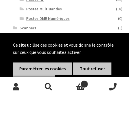
Postes MultiBandes
(18)
Postes DMR Numériques
(0)
Scanners
(1)
Accessoires & antennes
(272)
Ce site utilise des cookies et vous donne le contrôle
Antennes
(159)
sur ceux que vous souhaitez activer.
Offres Spéciales
(36)
Par Secteur Activité
(82)
Paramétrer les cookies
Tout refuser
Tout accepter
0
Recherche
Recherche
pour :
Nous suivre :
Informations