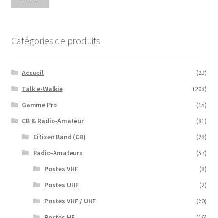
min
ma
Catégories de produits
Accueil
(23)
Talkie-Walkie
(208)
Gamme Pro
(15)
CB & Radio-Amateur
(81)
Citizen Band (CB)
(28)
Radio-Amateurs
(57)
Postes VHF
(8)
Postes UHF
(2)
Postes VHF / UHF
(20)
Postes HF
(16)