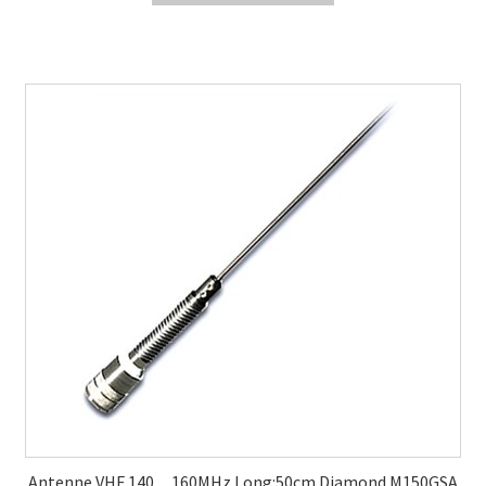
Antenne VHF 140…160MHz Long:50cm Diamond M150GSA