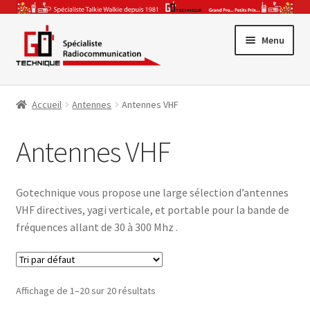
Aller
Aller
Menu
à
au
la
contenu
Promotions
navigation
Accueil
Antennes
Antennes VHF
Ouvrir
Gamme Pro
le
Antennes VHF
Ouvrir
menu
Talkie-Walkie
le
enfant
Ouvrir
menu
CB & Radio-Amateur
Gotechnique vous propose une large sélection d’antennes
le
enfant
VHF directives, yagi verticale, et portable pour la bande de
Ouvrir
menu
Accessoires & Antennes
fréquences allant de 30 à 300 Mhz .
le
enfant
Ouvrir
menu
Par Secteur Activité
le
enfant
menu
Affichage de 1–20 sur 20 résultats
enfant