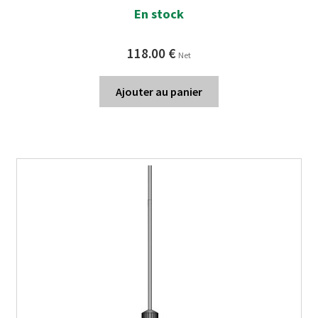
Note
5.00
sur
En stock
5
118.00
€
Net
Ajouter au panier