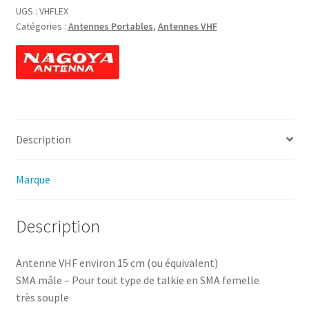
15
UGS :
VHFLEX
Catégories :
Antennes Portables
,
Antennes VHF
cm
SMA
Description
Marque
Description
Antenne VHF environ 15 cm (ou équivalent)
SMA mâle – Pour tout type de talkie en SMA femelle
très souple