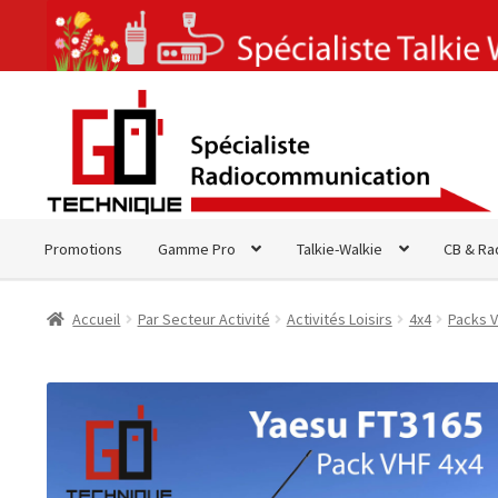
Aller
Aller
à
au
la
contenu
navigation
Promotions
Gamme Pro
Talkie-Walkie
CB & Ra
Accueil
Par Secteur Activité
Activités Loisirs
4x4
Packs V