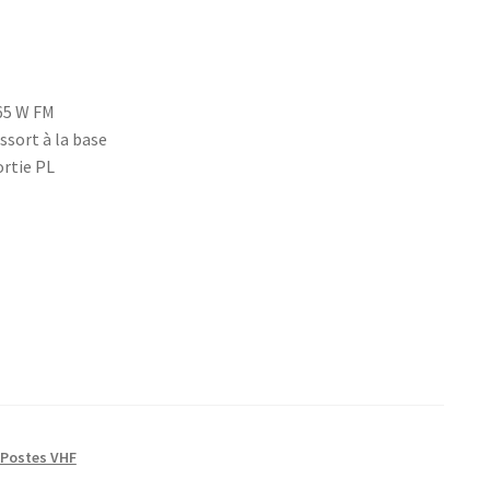
65 W FM
sort à la base
ortie PL
Postes VHF