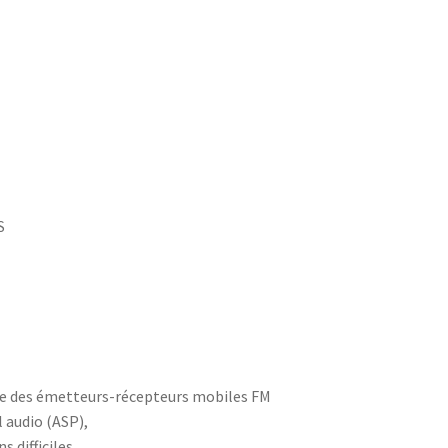
S
ce des émetteurs-récepteurs mobiles FM
 audio (ASP),
 difficiles.