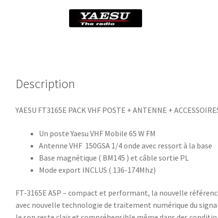
+
Antenne
Description
YAESU FT3165E PACK VHF POSTE + ANTENNE + ACCESSOIRE
Un poste Yaesu VHF Mobile 65 W FM
Antenne VHF 150GSA 1/4 onde avec ressort à la base
Base magnétique ( BM145 ) et câble sortie PL
Mode export INCLUS ( 136-174Mhz)
FT-3165E ASP – compact et performant, la nouvelle référen
avec nouvelle technologie de traitement numérique du signal
le son reste clair et compréhensible même dans des conditions