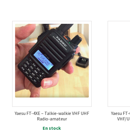
Yaesu FT-4XE – Talkie-walkie VHF UHF
Yaesu FT-
Radio-amateur
VHF/U
En stock