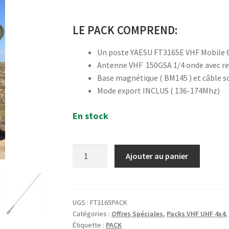
LE PACK COMPREND:
Un poste YAESU FT3165E VHF Mobile 
Antenne VHF 150GSA 1/4 onde avec res
Base magnétique ( BM145 ) et câble s
Mode export INCLUS ( 136-174Mhz)
En stock
quantité
Ajouter au panier
de
Pack
Yaesu
FT3165E
UGS :
FT3165PACK
Catégories :
Offres Spéciales
,
Packs VHF UHF 4x4
,
Poste
Étiquette :
PACK
VHF