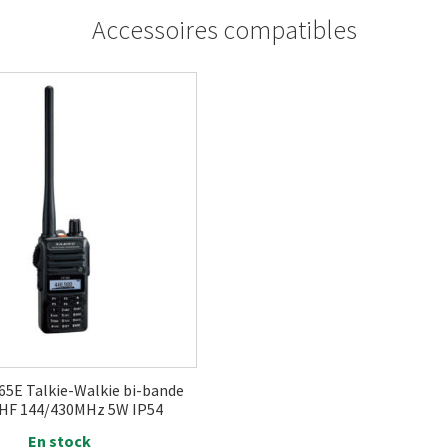
Accessoires compatibles
65E Talkie-Walkie bi-bande
HF 144/430MHz 5W IP54
En stock