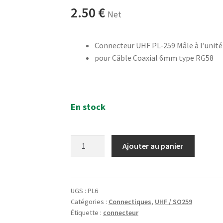
2.50
€
Net
Connecteur UHF PL-259 Mâle à l’unité
pour Câble Coaxial 6mm type RG58
En stock
quantité
Ajouter au panier
de
Connecteur
UHF
PL-
UGS :
PL6
Catégories :
Connectiques
,
UHF / SO259
259
Étiquette :
connecteur
Mâle