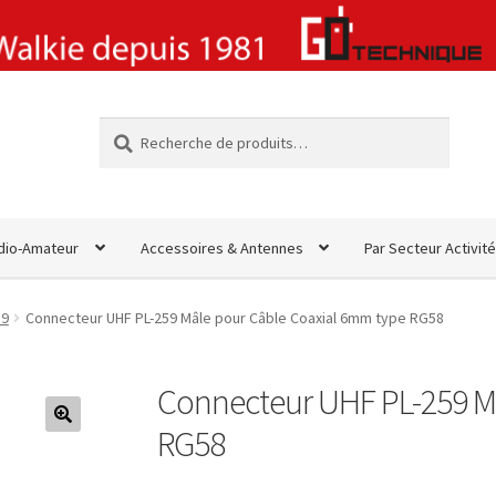
Recherche
Recherche
pour :
dio-Amateur
Accessoires & Antennes
Par Secteur Activité
59
Connecteur UHF PL-259 Mâle pour Câble Coaxial 6mm type RG58
Connecteur UHF PL-259 M
RG58
🔍