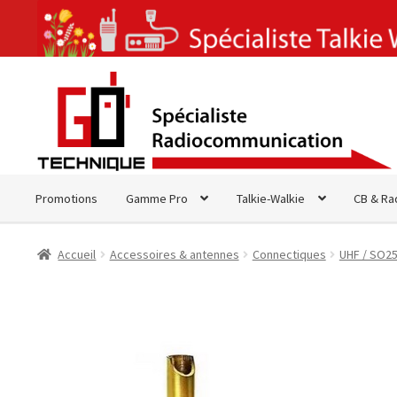
Aller
Aller
à
au
la
contenu
navigation
Promotions
Gamme Pro
Talkie-Walkie
CB & Ra
Accueil
Accessoires & antennes
Connectiques
UHF / SO2