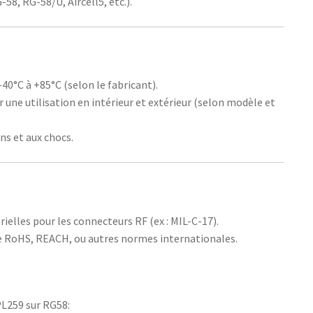
58, RG-58/U, Aircell5, etc.).
40°C à +85°C (selon le fabricant).
 une utilisation en intérieur et extérieur (selon modèle et
ns et aux chocs.
rielles pour les connecteurs RF (ex : MIL-C-17).
me RoHS, REACH, ou autres normes internationales.
L259 sur RG58: