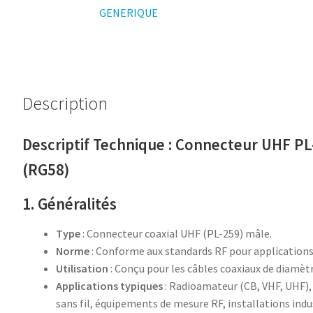
pour
GENERIQUE
Câble
Coaxial
6mm
type
RG58
Description
Descriptif Technique : Connecteur UHF P
(RG58)
1. Généralités
Type
: Connecteur coaxial UHF (PL-259) mâle.
Norme
: Conforme aux standards RF pour applications
Utilisation
: Conçu pour les câbles coaxiaux de diamè
Applications typiques
: Radioamateur (CB, VHF, UHF),
sans fil, équipements de mesure RF, installations indus