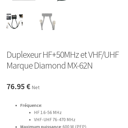
Duplexeur HF+50MHz et VHF/UHF
Marque Diamond MX-62N
76.95
€
Net
Fréquence
:
HF 1.6-56 MHz
VHF-UHF 76-470 MHz
Maximum puissance
: 600 W (PEP)