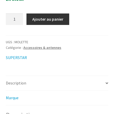
quantité
Ajouter au panier
de
MOLETTES
POUR
ÉTRIER
UGS :
MOLETTE
Catégorie :
Accessoires & antennes
SUPERSTAR
3900
SUPERSTAR
/
6900
/
7900
Description
/
9900
Marque
/
SMINI