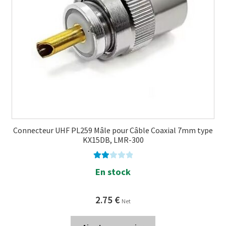
Connecteur UHF PL259 Mâle pour Câble Coaxial 7mm type
KX15DB, LMR-300
Note
En stock
2.00
sur 5
2.75
€
Net