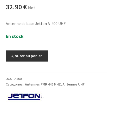
32.90
€
Net
Antenne de base Jetfon A-400 UHF
En stock
quantité
Ajouter au panier
de
JETFON
A-
400
UGS :
A400
Catégories :
Antennes PMR 446 MHZ
,
Antennes UHF
Antenne
UHF
400…
470
MHz