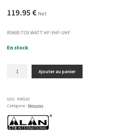
119.95
€
Net
RS600 TOS WATT HF-VHF-UHF
En stock
quantité
Ajouter au panier
de
Tosmètre
Wattmètre
HF/VHF/UHF
UGS :
KW520
Catégorie :
Mesures
RS600
Fréq=1.8-
160MHz
/