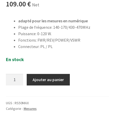
109.00
€
Net
adapté pour les mesures en numérique
Plage de fréquence: 140-170/430-470MHz
Puissance: 0-120 W.
Fonctions: FWR/REV/POWER/VSWR
Connecteur: PL / PL
En stock
quantité
Ajouter au panier
de
Tosmètre
Wattmètre
VHF-
UGS :
RS50MAX
Catégorie :
Mesures
UHF