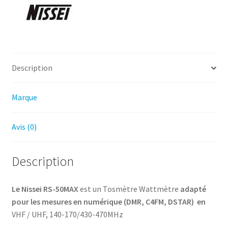
RS-
50MAX
Nissei
Fréq
140-
170/430-
Description
470MHz
Numérique
Marque
Avis (0)
Description
Le Nissei RS-50MAX
est un Tosmètre Wattmètre
adapté
pour les mesures en numérique (DMR, C4FM, DSTAR) en
VHF / UHF, 140-170/430-470MHz