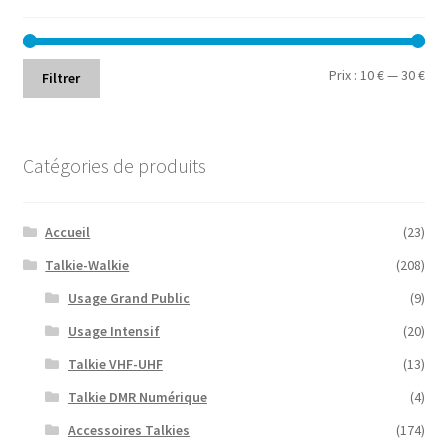
Prix
Prix
Prix :
10 €
—
30 €
Filtrer
min
ma
Catégories de produits
Accueil
(23)
Talkie-Walkie
(208)
Usage Grand Public
(9)
Usage Intensif
(20)
Talkie VHF-UHF
(13)
Talkie DMR Numérique
(4)
Accessoires Talkies
(174)