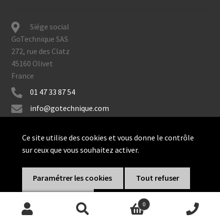
Siége social
GoTechnique SAS
272, rue des Clatz
45160 Olivet
France
01 47 33 87 54
info@gotechnique.com
Ce site utilise des cookies et vous donne le contrôle
sur ceux que vous souhaitez activer.
© GoTechnique 2026
Paramétrer les cookies
Tout refuser
Tout accepter
0
Recherche
Recherche