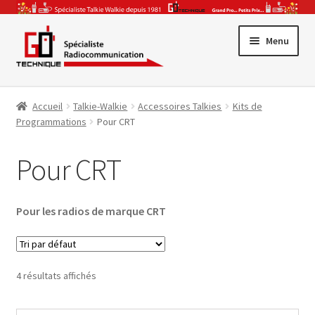
Aller
Aller
Menu
à
au
la
contenu
Promotions
navigation
Accueil
Talkie-Walkie
Accessoires Talkies
Kits de
Ouvrir
Gamme Pro
Programmations
Pour CRT
le
Ouvrir
menu
Talkie-Walkie
Pour CRT
le
enfant
Ouvrir
menu
CB & Radio-Amateur
le
enfant
Pour les radios de marque CRT
Ouvrir
menu
Accessoires & Antennes
le
enfant
Ouvrir
menu
Par Secteur Activité
le
enfant
4 résultats affichés
menu
enfant