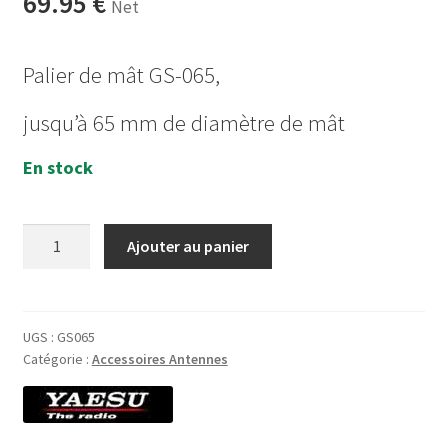
69.95
€
Net
Palier de mât GS-065,
jusqu’à 65 mm de diamètre de mât
En stock
quantité
Ajouter au panier
de
Yaesu
GS-
065
UGS :
GS065
Catégorie :
Accessoires Antennes
Roulement
de
mat
65mm