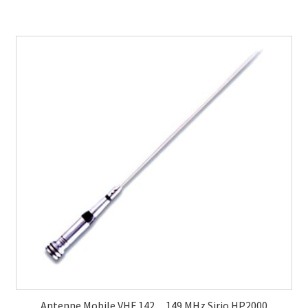
Antenne Mobile VHF 142…149 MHz Sirio HP2000