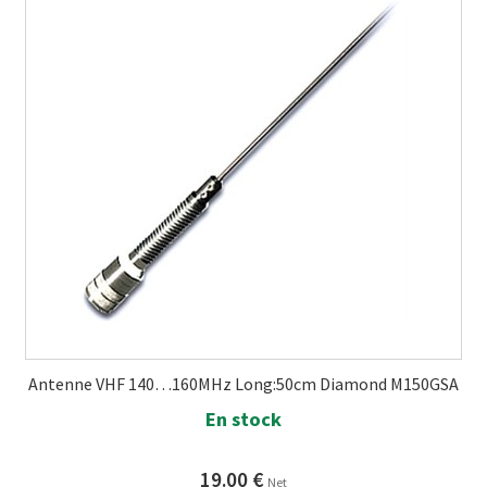
Antenne VHF 140…160MHz Long:50cm Diamond M150GSA
En stock
19.00
€
Net