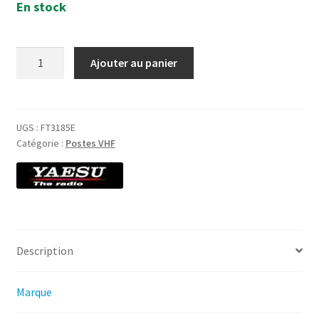
En stock
quantité
Ajouter au panier
de
Yaesu
FT-
3185
UGS :
FT3185E
Catégorie :
Postes VHF
ASP-
Mobile
VHF
85Watt
Description
Marque