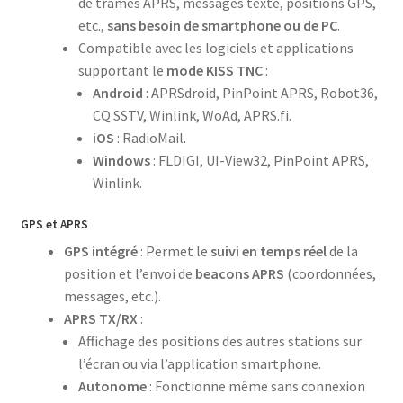
de trames APRS, messages texte, positions GPS,
etc.,
sans besoin de smartphone ou de PC
.
Compatible avec les logiciels et applications
supportant le
mode KISS TNC
:
Android
: APRSdroid, PinPoint APRS, Robot36,
CQ SSTV, Winlink, WoAd, APRS.fi.
iOS
: RadioMail.
Windows
: FLDIGI, UI-View32, PinPoint APRS,
Winlink.
GPS et APRS
GPS intégré
: Permet le
suivi en temps réel
de la
position et l’envoi de
beacons APRS
(coordonnées,
messages, etc.).
APRS TX/RX
:
Affichage des positions des autres stations sur
l’écran ou via l’application smartphone.
Autonome
: Fonctionne même sans connexion