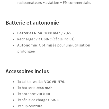
radioamateurs + aviation + FM commerciale.
Batterie et autonomie
Batterie Li-Ion
:
2600 mAh / 7,4 V
.
Recharge
: Via
USB-C
(câble inclus).
Autonomie
: Optimisée pour une utilisation
prolongée.
Accessoires inclus
1x talkie-walkie
VGC VR-N76
.
1x batterie
2600 mAh
.
1x antenne
VHF/UHF
.
1x câble de charge
USB-C
.
1x clip ceinture.