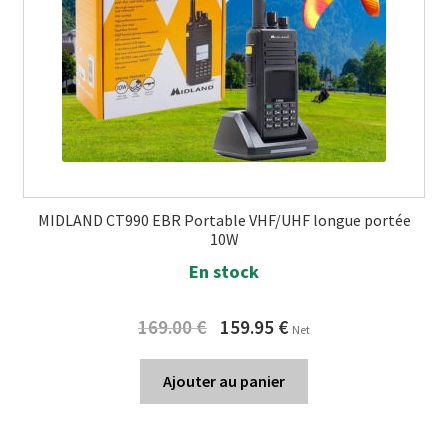
MIDLAND CT990 EBR Portable VHF/UHF longue portée
10W
En stock
Original
Current
169.00
€
159.95
€
Net
price
price
was:
is:
Ajouter au panier
169.00 €.
159.95 €.