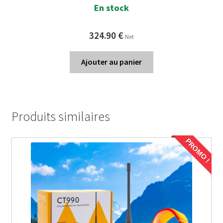
En stock
324.90
€
Net
Ajouter au panier
Produits similaires
PROMO !
PROMO !