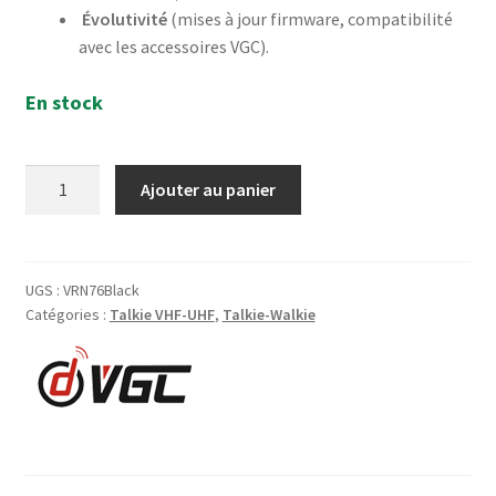
Évolutivité
(mises à jour firmware, compatibilité
avec les accessoires VGC).
En stock
quantité
Ajouter au panier
de
VGC
VR-
N76
UGS :
VRN76Black
Catégories :
Talkie VHF-UHF
,
Talkie-Walkie
Talkie-
Walkie
VHF-
UHF
APRS+TNC+BT+GPS