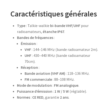
Caractéristiques générales
Type
: Talkie-walkie
bi-bande VHF/UHF
pour
radioamateurs,
étanche IP67
.
Bandes de fréquences
:
Émission
:
VHF
: 144–146 MHz (bande radioamateur 2m).
UHF
: 430–440 MHz (bande radioamateur
70cm).
Réception
:
Bande aviation (VHF AM)
: 118–136 MHz.
FM commerciale
: 88–108 MHz.
Mode de modulation
:
FM analogique
.
Puissance d’émission
:
1 W / 5 W
(réglable).
Normes
:
CE RED
, garantie
2 ans
.