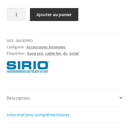
quantité
Ajouter au panier
de
Sirtel
-
Base
UGS :
BASEPRO
Catégorie :
Accessoires Antennes
avec
Étiquettes :
base pro
,
cable 5m
,
dv
,
sirtel
câble
pro
DV
Description
Informations complémentaires