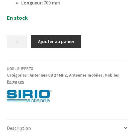
Longueur:
700 mm
En stock
quantité
Ajouter au panier
de
Antenne
CB
27MHz
UGS :
SUPER70
Catégories :
Antennes CB 27 MHZ
,
Antennes mobiles
,
Mobiles
Long:70Cm
Perçages
à
Perçage
SIRIO
SUPER
70
Description