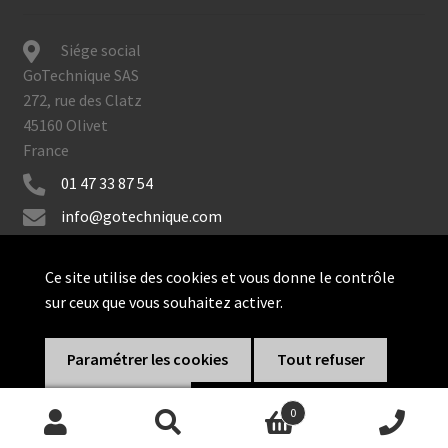
Siége social
GoTechnique SAS
272, rue des Clatz
45160 Olivet
France
01 47 33 87 54
info@gotechnique.com
Ce site utilise des cookies et vous donne le contrôle
sur ceux que vous souhaitez activer.
© GoTechnique 2026
Paramétrer les cookies
Tout refuser
Tout accepter
0
Recherche
Recherche