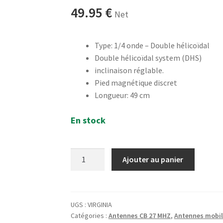
49.95
€
Net
Type: 1/4 onde – Double hélicoïdal
Double hélicoïdal system (DHS)
inclinaison réglable.
Pied magnétique discret
Longueur: 49 cm
En stock
quantité
Ajouter au panier
de
President
Virginia
-
UGS :
VIRGINIA
Catégories :
Antennes CB 27 MHZ
,
Antennes mobil
Antenne