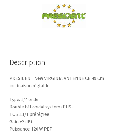
CB
Magnétique
27Mhz
Long:49cm
Description
PRESIDENT
New
VIRGINIA ANTENNE CB 49 Cm
inclinaison réglable.
Type: 1/4 onde
Double hélicoïdal system (DHS)
TOS 1.1/1 préréglée
Gain +3 dBi
Puissance: 120 W PEP