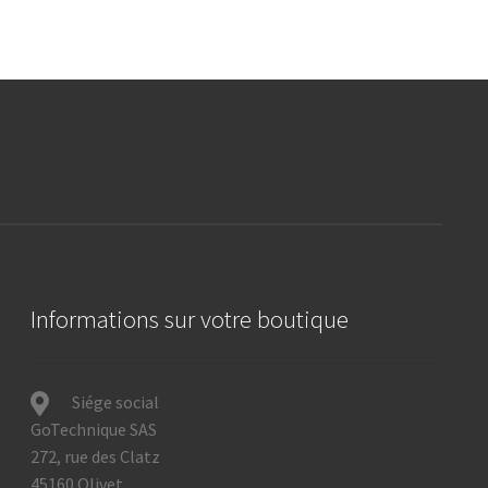
Informations sur votre boutique
Siége social
GoTechnique SAS
272, rue des Clatz
45160 Olivet