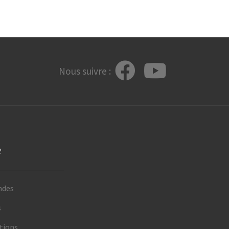
Nous suivre :
e
ndes
s
tions