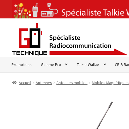
Aller
Aller
à
au
la
contenu
navigation
Promotions
Gamme Pro
Talkie-Walkie
CB & Ra
Accueil
Antennes
Antennes mobiles
Mobiles Magnétiques