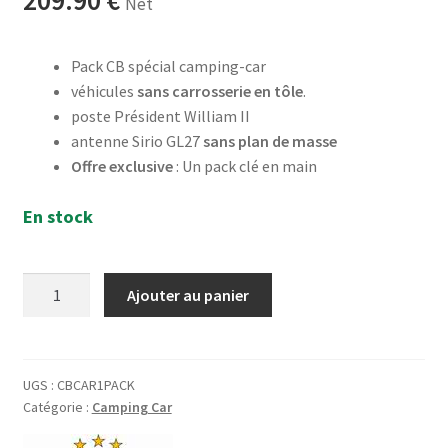
Net
Pack CB spécial camping-car
véhicules
sans carrosserie en tôle
.
poste Président William II
antenne Sirio GL27
sans plan de masse
Offre exclusive
: Un pack clé en main
En stock
quantité
Ajouter au panier
de
Pack
CB
"Camping-
UGS :
CBCAR1PACK
Catégorie :
Camping Car
Car
Adventure"