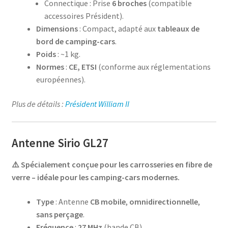
Connectique : Prise
6 broches
(compatible
accessoires Président).
Dimensions
: Compact, adapté aux
tableaux de
bord de camping-cars
.
Poids
: ~1 kg.
Normes
:
CE, ETSI
(conforme aux réglementations
européennes).
Plus de détails :
Président William II
Antenne Sirio GL27
⚠️ Spécialement conçue pour les carrosseries en fibre de
verre – idéale pour les camping-cars modernes.
Type
: Antenne
CB mobile
,
omnidirectionnelle
,
sans perçage
.
Fréquence
:
27 MHz
(bande CB).