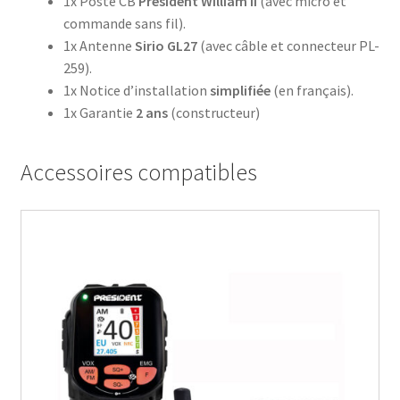
1x Poste CB
Président William II
(avec micro et
commande sans fil).
1x Antenne
Sirio GL27
(avec câble et connecteur PL-
259).
1x Notice d’installation
simplifiée
(en français).
1x Garantie
2 ans
(constructeur)
Accessoires compatibles