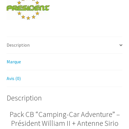
–
Président
William
II
+
Antenne
Description
Sirio
GL27
pour
Marque
toit
en
Avis (0)
fibre
Description
Pack CB “Camping-Car Adventure” –
Président William II + Antenne Sirio