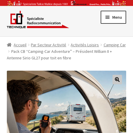
Aller
Aller
Menu
à
au
la
contenu
Promotions
navigation
Accueil
Par Secteur Activité
Activités Loisirs
Camping Car
Ouvrir
Gamme Pro
Pack CB “Camping-Car Adventure” – Président William II +
le
Antenne Sirio GL27 pour toit en fibre
Ouvrir
menu
Talkie-Walkie
le
enfant
Ouvrir
menu
CB & Radio-Amateur
le
enfant
🔍
Ouvrir
menu
Accessoires & Antennes
le
enfant
Ouvrir
menu
Par Secteur Activité
le
enfant
menu
enfant