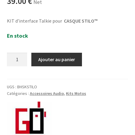
39.00
€
Net
KIT d’interface Talkie pour
CASQUE STILO™
En stock
quantité
Ajouter au panier
de
Adaptateur
Talkie
Type
UGS :
BHSKSTILO
Catégories :
Accessoires Audio
,
Kits Motos
Kenwood
pour
Casque
STILO™