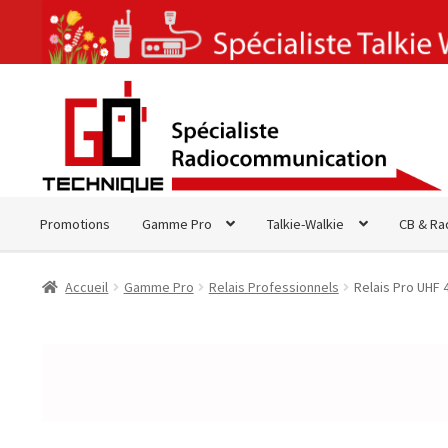
Aller
Aller
à
au
la
contenu
navigation
Promotions
Gamme Pro
Talkie-Walkie
CB & Ra
Accueil
Gamme Pro
Relais Professionnels
Relais Pro UHF