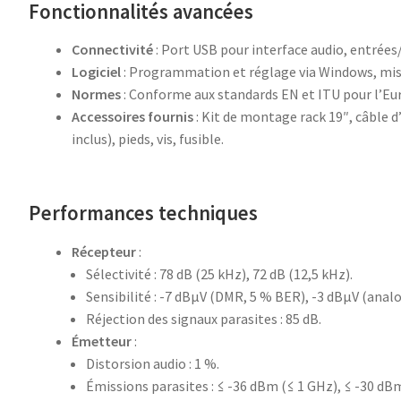
Fonctionnalités avancées
Connectivité
: Port USB pour interface audio, entrées
Logiciel
: Programmation et réglage via Windows, mis
Normes
: Conforme aux standards EN et ITU pour l’Eu
Accessoires fournis
: Kit de montage rack 19″, câble 
inclus), pieds, vis, fusible.
Performances techniques
Récepteur
:
Sélectivité : 78 dB (25 kHz), 72 dB (12,5 kHz).
Sensibilité : -7 dBµV (DMR, 5 % BER), -3 dBµV (anal
Réjection des signaux parasites : 85 dB.
Émetteur
:
Distorsion audio : 1 %.
Émissions parasites : ≤ -36 dBm (≤ 1 GHz), ≤ -30 dBm