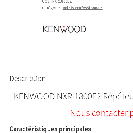
UGS :
NXR1800E2
NXR1800E2
Catégorie :
Relais Professionnels
Description
KENWOOD NXR-1800E2 Répéteur
Nous contacter p
Caractéristiques principales