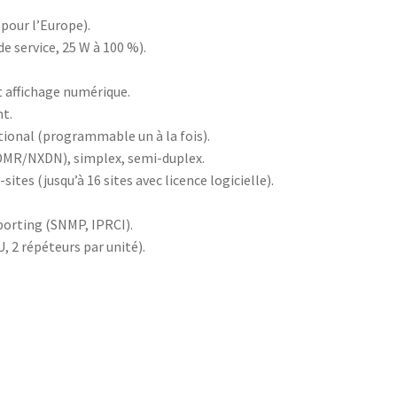
pour l’Europe).
de service, 25 W à 100 %).
t affichage numérique.
t.
ional (programmable un à la fois).
DMR/NXDN), simplex, semi-duplex.
ites (jusqu’à 16 sites avec licence logicielle).
eporting (SNMP, IPRCI).
, 2 répéteurs par unité).