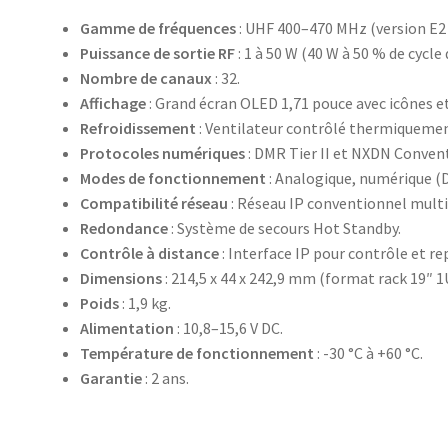
Gamme de fréquences
: UHF 400–470 MHz (version E2 
Puissance de sortie RF
: 1 à 50 W (40 W à 50 % de cycle 
Nombre de canaux
: 32.
Affichage
: Grand écran OLED 1,71 pouce avec icônes e
Refroidissement
: Ventilateur contrôlé thermiquemen
Protocoles numériques
: DMR Tier II et NXDN Convent
Modes de fonctionnement
: Analogique, numérique (
Compatibilité réseau
: Réseau IP conventionnel multi-s
Redondance
: Système de secours Hot Standby.
Contrôle à distance
: Interface IP pour contrôle et r
Dimensions
: 214,5 x 44 x 242,9 mm (format rack 19″ 1U
Poids
: 1,9 kg.
Alimentation
: 10,8–15,6 V DC.
Température de fonctionnement
: -30 °C à +60 °C.
Garantie
: 2 ans.