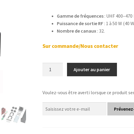
Gamme de fréquences
: UHF 400–470 
Puissance de sortie RF
: 1 à 50 W (40 W
Nombre de canaux
: 32.
Sur commande/Nous contacter
quantité
Ajouter au panier
de
Relais
Pro
Voulez-vous être averti lorsque ce produit se
UHF
400-
Prévenez
470
MHz
Kenwood
modèle