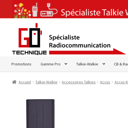
Aller
Aller
à
au
la
contenu
navigation
Promotions
Gamme Pro
Talkie-Walkie
CB & Ra
Accueil
Talkie-Walkie
Accessoires Talkies
Accus
Accus 