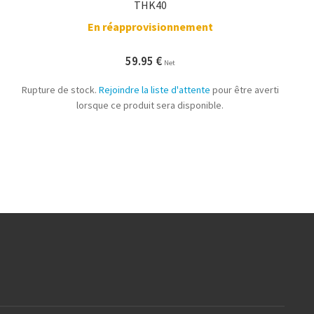
THK40
En réapprovisionnement
59.95
€
Net
Rupture de stock.
Rejoindre la liste d'attente
pour être averti
lorsque ce produit sera disponible.