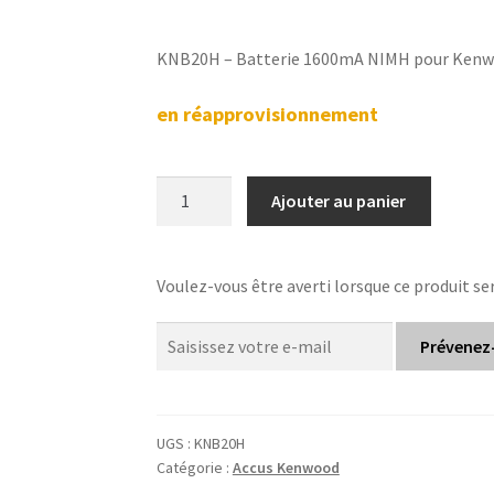
KNB20H – Batterie 1600mA NIMH pour Ken
en réapprovisionnement
quantité
Ajouter au panier
de
Kenwood
KNB20H
Voulez-vous être averti lorsque ce produit se
-
Batterie
Prévenez
1600mA
NIMH
UGS :
KNB20H
Catégorie :
Accus Kenwood