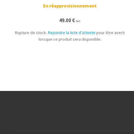
En réapprovisionnement
49.00
€
Net
Rupture de stock.
Rejoindre la liste d'attente
pour être averti
lorsque ce produit sera disponible.