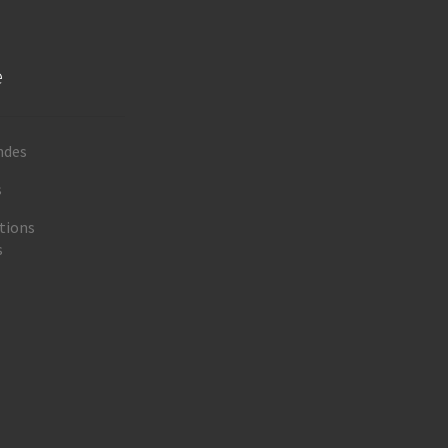
e
ndes
s
tions
s