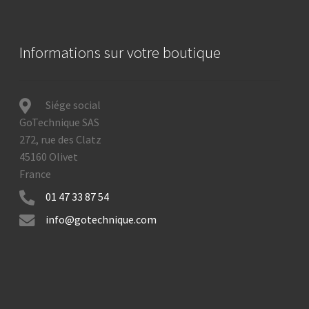
Informations sur votre boutique
Siége social
GoTechnique SAS
272, rue des Clatz
45160 Olivet
France
01 47 33 87 54
info@gotechnique.com