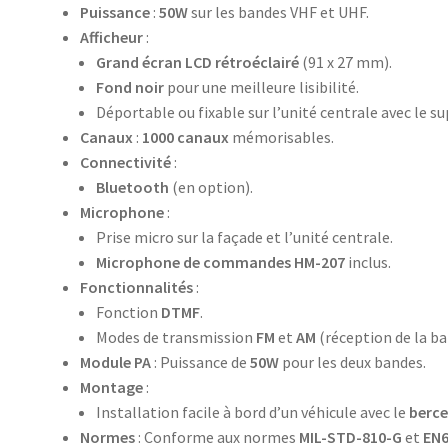
Puissance
:
50W
sur les bandes VHF et UHF.
Afficheur
:
Grand écran LCD rétroéclairé
(91 x 27 mm).
Fond noir
pour une meilleure lisibilité.
Déportable ou fixable sur l’unité centrale avec le s
Canaux
:
1000 canaux
mémorisables.
Connectivité
:
Bluetooth
(en option).
Microphone
:
Prise micro sur la façade et l’unité centrale.
Microphone de commandes HM-207
inclus.
Fonctionnalités
:
Fonction
DTMF
.
Modes de transmission
FM
et
AM
(réception de la b
Module PA
: Puissance de
50W
pour les deux bandes.
Montage
:
Installation facile à bord d’un véhicule avec le
berc
Normes
: Conforme aux normes
MIL-STD-810-G
et
EN