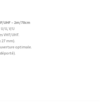
HF/UHF – 2m/70cm
 U/U, V/U
es VHF/UHF.
 x 27 mm).
uverture optimale.
 déporté).