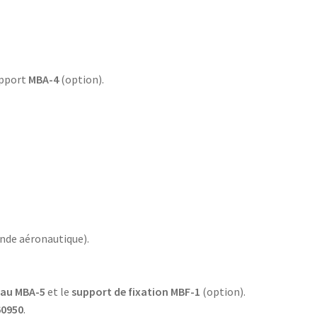
upport
MBA-4
(option).
ande aéronautique).
eau MBA-5
et le
support de fixation MBF-1
(option).
60950
.