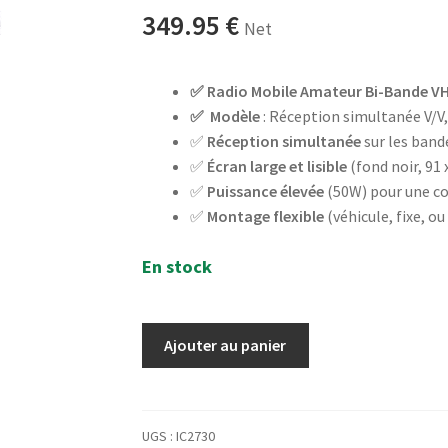
349.95
€
Net
✅ Radio Mobile Amateur Bi-Bande V
✅ Modèle
:
Réception simultanée V/V,
✅
Réception simultanée
sur les band
✅
Écran large et lisible
(fond noir, 91
✅
Puissance élevée
(50W) pour une co
✅
Montage flexible
(véhicule, fixe, ou
En stock
quantité
Ajouter au panier
de
ICOM
IC-
2730E
UGS :
IC2730