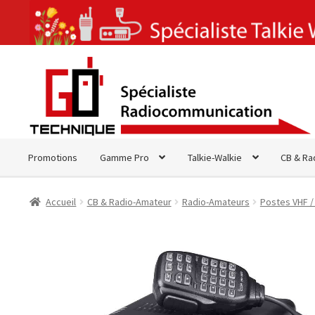
Aller
Aller
à
au
la
contenu
navigation
Promotions
Gamme Pro
Talkie-Walkie
CB & Ra
Accueil
CB & Radio-Amateur
Radio-Amateurs
Postes VHF /