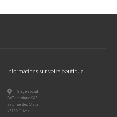
Informations sur votre boutique
Siége social
GoTechnique SAS
272, rue des Clatz
45160 Olivet