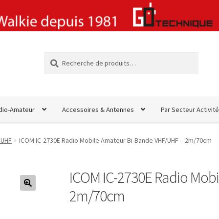
Recherche
Recherche
pour :
dio-Amateur
Accessoires & Antennes
Par Secteur Activité
 UHF
ICOM IC-2730E Radio Mobile Amateur Bi-Bande VHF/UHF – 2m/70cm
ICOM IC-2730E Radio Mob
2m/70cm
🔍