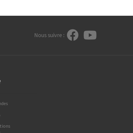
Nous suivre :
e
ndes
s
tions
s