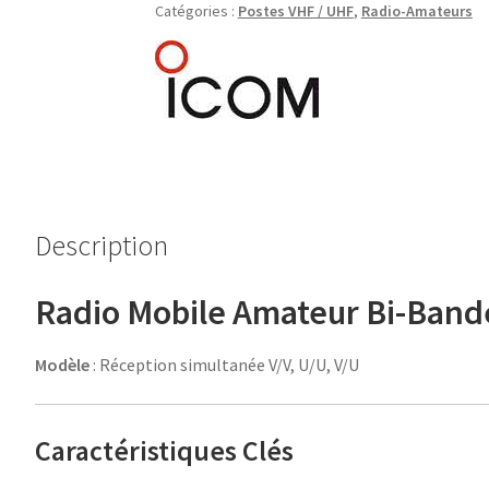
Catégories :
Postes VHF / UHF
,
Radio-Amateurs
Radio
Mobile
Amateur
Bi-
Bande
VHF/UHF
–
2m/70cm
Description
Radio Mobile Amateur Bi-Ban
Modèle
:
Réception simultanée V/V, U/U, V/U
Caractéristiques Clés