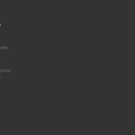
e
ndes
s
tions
s