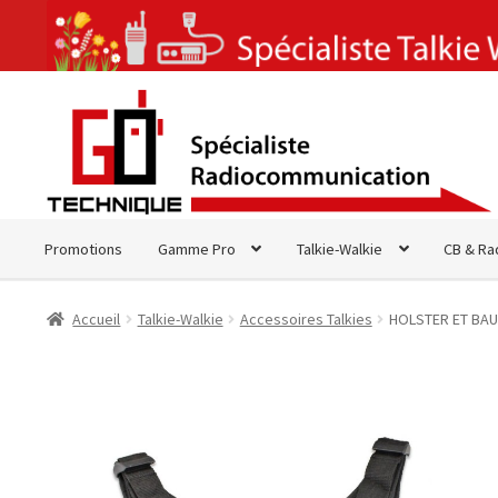
Aller
Aller
à
au
la
contenu
navigation
Promotions
Gamme Pro
Talkie-Walkie
CB & Ra
Accueil
Talkie-Walkie
Accessoires Talkies
HOLSTER ET BAU