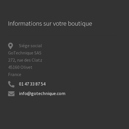
Informations sur votre boutique
Siége social
GoTechnique SAS
272, rue des Clatz
45160 Olivet
France
01 47 33 87 54
info@gotechnique.com