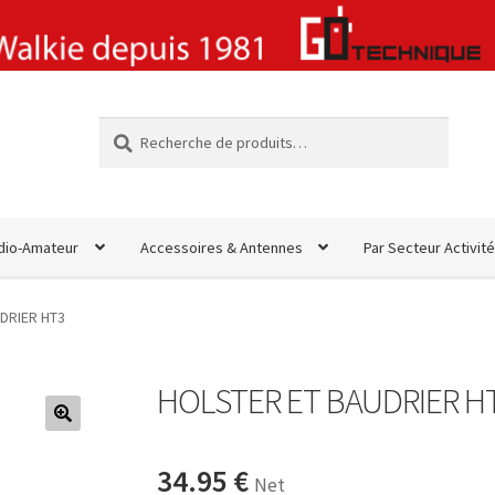
Recherche
Recherche
pour :
dio-Amateur
Accessoires & Antennes
Par Secteur Activité
DRIER HT3
HOLSTER ET BAUDRIER H
🔍
34.95
€
Net