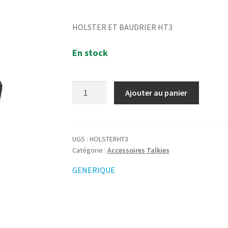
HOLSTER ET BAUDRIER HT3
En stock
quantité
Ajouter au panier
de
HOLSTER
ET
BAUDRIER
UGS :
HOLSTERHT3
Catégorie :
Accessoires Talkies
HT3
GENERIQUE