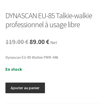
DYNASCAN EU-85 Talkie-walkie
professionnel à usage libre
Original
Current
119.00
€
89.00
€
Net
price
price
was:
is:
Dynascan EU-85 Walkie PMR-446
119.00 €.
89.00 €.
En stock
quantité
Ajouter au panier
de
DYNASCAN
EU-