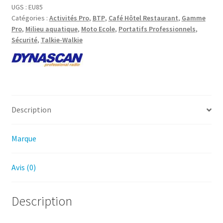
85
UGS :
EU85
Catégories :
Activités Pro
,
BTP
,
Café Hôtel Restaurant
,
Gamme
Talkie-
Pro
,
Milieu aquatique
,
Moto Ecole
,
Portatifs Professionnels
,
walkie
Sécurité
,
Talkie-Walkie
professionnel
à
usage
libre
Description
Marque
Avis (0)
Description