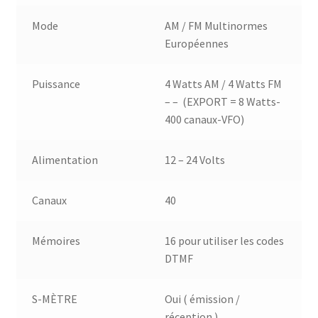
Mode
AM / FM Multinormes
Européennes
Puissance
4 Watts AM / 4 Watts FM
– – (EXPORT = 8 Watts-
400 canaux-VFO)
Alimentation
12 – 24 Volts
Canaux
40
Mémoires
16 pour utiliser les codes
DTMF
S-MÈTRE
Oui ( émission /
réception )