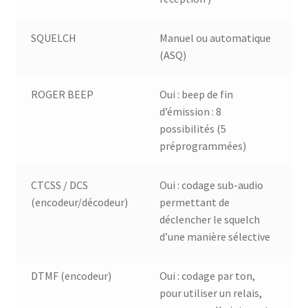
SQUELCH
Manuel ou automatique
(ASQ)
ROGER BEEP
Oui : beep de fin
d’émission : 8
possibilités (5
préprogrammées)
CTCSS / DCS
Oui : codage sub-audio
(encodeur/décodeur)
permettant de
déclencher le squelch
d’une manière sélective
DTMF (encodeur)
Oui : codage par ton,
pour utiliser un relais,