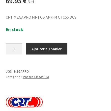
69.95
€
Net
CRT MEGAPRO MP1 CB AM/FM CTCSS DCS
En stock
quantité
Ajouter au panier
de
CRT
MEGAPRO
CB
UGS :
MEGAPRO
Catégorie :
Postes CB AM/FM
AM/FM
CTCSS
DCS