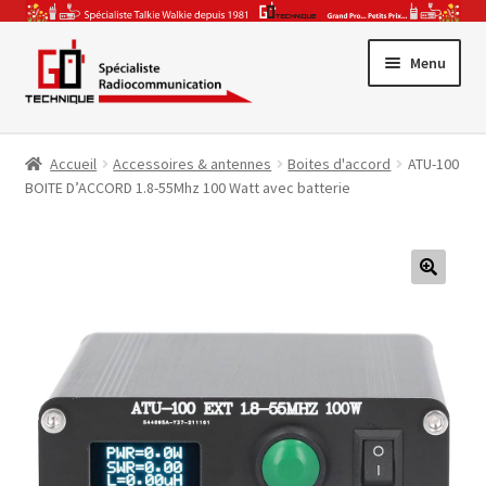
Aller
Aller
Menu
à
au
la
contenu
Promotions
navigation
Accueil
Accessoires & antennes
Boites d'accord
ATU-100
Ouvrir
Gamme Pro
BOITE D’ACCORD 1.8-55Mhz 100 Watt avec batterie
le
Ouvrir
menu
Talkie-Walkie
le
enfant
Ouvrir
menu
CB & Radio-Amateur
🔍
le
enfant
Ouvrir
menu
Accessoires & Antennes
le
enfant
Ouvrir
menu
Par Secteur Activité
le
enfant
menu
enfant