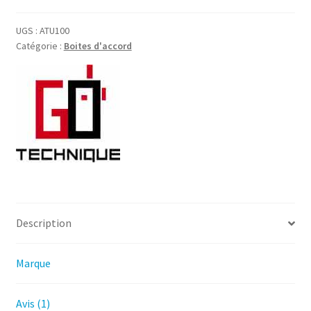
100
BOITE
UGS :
ATU100
Catégorie :
Boites d'accord
D'ACCORD
1.8-
55Mhz
100
Watt
avec
batterie
Description
Marque
Avis (1)