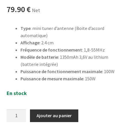
5 basé sur
79.90
€
Net
notation
client
Type
: mini tuner d’antenne (Boite d’accord
automatique)
Affichage
: 2.4 cm
Fréquence de fonctionnement
: 1,8-55MHz
Modèle de batterie
: 1350mAh 3,6V au lithium
(batterie intégrée)
Puissance de fonctionnement maximale
: 100W
Puissance de mesure maximale
: 150W
En stock
quantité
Ajouter au panier
de
ATU-