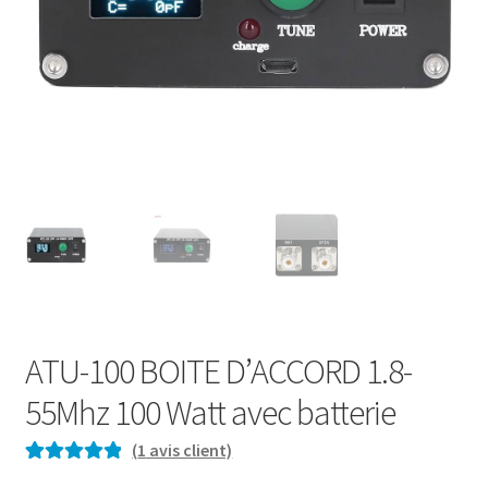
ATU-100 BOITE D’ACCORD 1.8-
55Mhz 100 Watt avec batterie
(
1
avis client)
Noté
1
5.00
sur