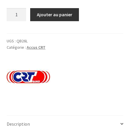
quantité
Ajouter au panier
de
Accu
Li-
ion
UGS :
QB26L
Catégorie :
Accus CRT
7.4V
pour
CRT7WP
Description