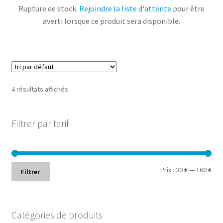
Rupture de stock.
Rejoindre la liste d'attente
pour être
averti lorsque ce produit sera disponible.
4 résultats affichés
Filtrer par tarif
Prix
Prix
Prix :
30 €
—
160 €
Filtrer
min
ma
Catégories de produits