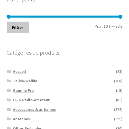
Prix
Prix
Prix :
10 €
—
30 €
Filtrer
min
ma
Catégories de produits
Accueil
(23)
Talkie-Walkie
(208)
Gamme Pro
(15)
CB & Radio-Amateur
(81)
Accessoires & antennes
(272)
Antennes
(159)
Offres Spéciales
(36)