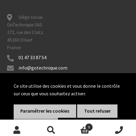
Siége social
GoTechnique SAS
272, rue des Clatz
45160 Olivet
France
01 47 33 87 54
info@gotechnique.com
Ce site utilise des cookies et vous donne le contrôle
sur ceux que vous souhaitez activer.
© GoTechnique 2026
Paramétrer les cookies
Tout refuser
Tout accepter
0
Recherche
Recherche