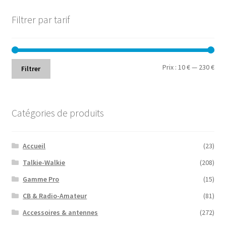
Filtrer par tarif
Prix
Prix
Prix :
10 €
—
230 €
Filtrer
min
ma
Catégories de produits
Accueil
(23)
Talkie-Walkie
(208)
Gamme Pro
(15)
CB & Radio-Amateur
(81)
Accessoires & antennes
(272)