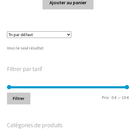
Ajouter au panier
Voici le seul résultat
Filtrer par tarif
Prix
Prix
Prix :
0 €
—
10 €
Filtrer
min
ma
Catégories de produits